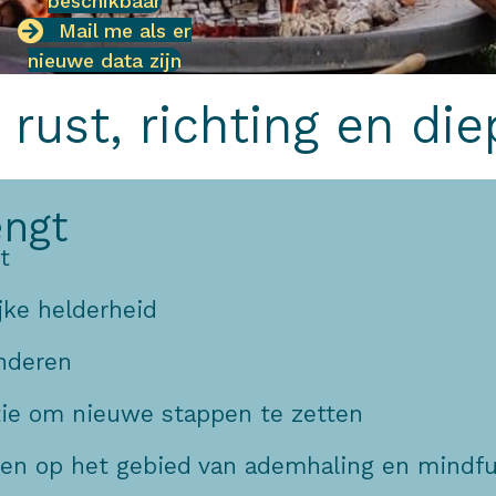
beschikbaar
Mail me als er
nieuwe data zijn
rust, richting en di
engt
t
jke helderheid
anderen
ie om nieuwe stappen te zetten
en op het gebied van ademhaling en mindfu