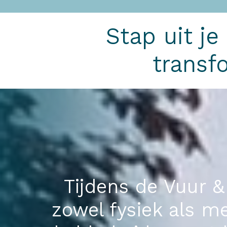
Stap uit je
transf
Tijdens de Vuur & 
zowel fysiek als me