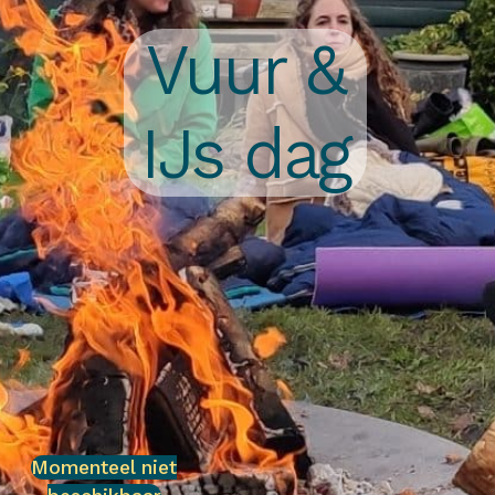
Vuur &
IJs dag
Momenteel niet