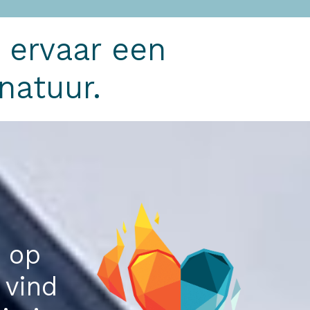
n ervaar een
natuur.
t op
 vind