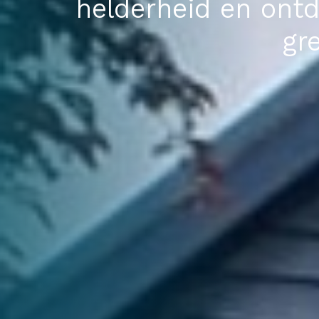
helderheid en ontde
gr