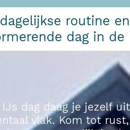
 dagelijkse routine e
ormerende dag in de 
IJs dag daag je jezelf ui
ntaal vlak. Kom tot rust,