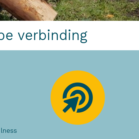
epe verbinding
lness