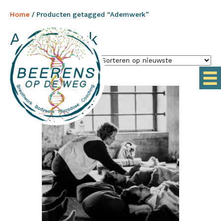
Home
/ Producten getagged “Ademwerk”
Ademwerk
Gesorteerd
Toont alle 5 resultaten
op
nieuwste